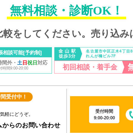
無料相談・診断OK！
比較をしてください。
売り込み
金 山 駅
名古屋市中区正木4丁目8
張相談可能[予約制]
徒歩3分
れんが橋ビル7F
時間外・
土
日
祝日
対応
初回相談・着手金
間9:00-20:00
時間受付中！
受付時間
気軽にどうぞ。
9:00-20:00
ムからのお問い合わせ