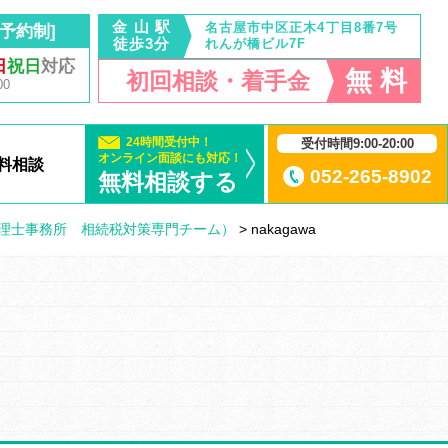
金 山 駅
名古屋市中区正木4丁目8番7号
予約制]
徒歩3分
れんが橋ビル7F
日
祝日
対応
無 料
初回相談・着手金
00
24時間受付中！
受付時間9:00-20:00
オンライン面談にも対応！
料相談
052-265-8902
無料相談する
理士事務所 相続税対策専門チーム）
>
nakagawa