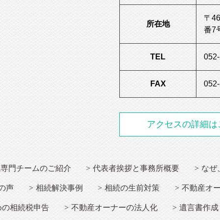
〒4
所在地
番7
TEL
052
FAX
052
アクセスの詳細は
税専門チームのご紹介
代表者挨拶と事務所概要
なぜ
の声
相続解決事例
相続
の生前対策
不動産オ
めの相続税申告
不動産オーナー
の法人化
遺言書作成