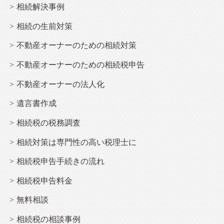
相続解決事例
相続
の生前対策
不動産オーナー
のための相続対策
不動産オーナー
のための相続税申告
不動産オーナー
の法人化
遺言書作成
相続税の税務調査
相続
対策は専門性の高い税理士に
相続
税申告手続きの流れ
相続
税申告料金
無料相談
相続税の相談事例