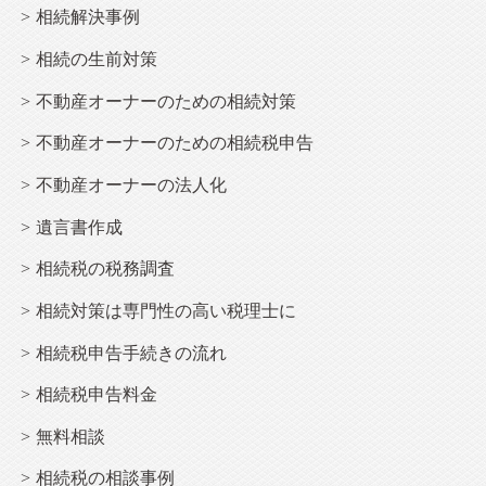
相続解決事例
相続
の生前対策
不動産オーナー
のための相続対策
不動産オーナー
のための相続税申告
不動産オーナー
の法人化
遺言書作成
相続税の税務調査
相続
対策は専門性の高い税理士に
相続
税申告手続きの流れ
相続
税申告料金
無料相談
相続税の相談事例