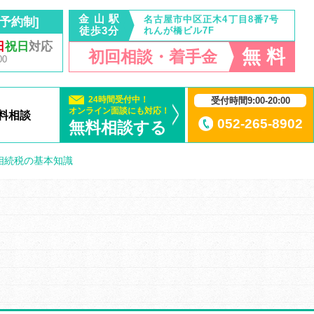
金 山 駅
名古屋市中区正木4丁目8番7号
予約制]
徒歩3分
れんが橋ビル7F
日
祝日
対応
無 料
初回相談・着手金
00
24時間受付中！
受付時間9:00-20:00
オンライン面談にも対応！
料相談
052-265-8902
無料相談する
相続税の基本知識
>
mct_img_measures_image_15