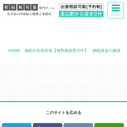
メニュー
HOME
>
相続の生前対策【無料相談受付中】
>
納税資金の確保
>
mct_img_measures_image_20
添付ファイル
このサイトを広める