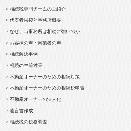
相続
税専門チームのご紹介
代表者挨拶と事務所概要
なぜ、当事務所は
相続
に強いのか
お客様の声・同業者の声
相続解決事例
相続
の生前対策
不動産オーナー
のための相続対策
不動産オーナー
のための相続税申告
不動産オーナー
の法人化
遺言書作成
相続税の税務調査