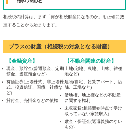
相続税の計算は、まず「何が相続財産になるのか」を正確に把
握することから始まります。
プラスの財産（相続税の対象となる財産）
【金融資産】
【不動産関連の財産】
現金、預貯金(普通預金、定期
土地(宅地、農地、山林、雑種
預金、当座預金など)
地など)
有価証券(上場株式、非上場株
建物(自宅、賃貸アパート、店
式、投資信託、国債、社債な
舗、工場など)
ど)
借地権、地上権などの不動産
貸付金、売掛金などの債権
に関する権利
未収家賃(相続開始時点で受け
取っていない家賃収入)
敷金・保証金(返還義務のない
もの)