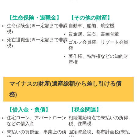
【生命保険・退職金】
【その他の財産】
生命保険金(※一定額まで非課
自動車、船舶、航空機
税)
貴金属、宝石、書画骨董
死亡退職金(※一定額まで非課
ゴルフ会員権、リゾート会員
税)
権
著作権、特許権などの知的財
産権
マイナスの財産(遺産総額から差し引ける債
務)
【借入金・負債】
【税金関連】
住宅ローン、アパートローン
相続開始時点で未払いの所得
などの借入金
税、住民税
未払いの買掛金、事業上の債
固定資産税、都市計画税(未払