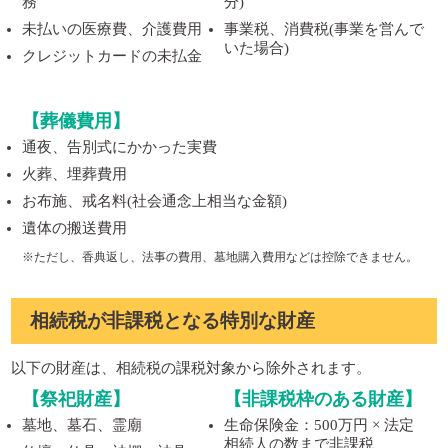
務
分)
未払いの医療費、介護費用
事業税、消費税(事業を営んで
いた場合)
クレジットカードの未払金
【葬儀費用】
通夜、告別式にかかった実費
火葬、埋葬費用
お布施、戒名料(社会通念上相当な金額)
遺体の搬送費用
※ただし、香典返し、法事の費用、墓地購入費用などは控除できません。
相続税が非課税となる特別な財産
以下の財産は、相続税の課税対象から除外されます。
【祭祀財産】
【非課税枠のある財産】
墓地、墓石、霊廟
生命保険金：500万円 × 法定
相続人の数まで非課税