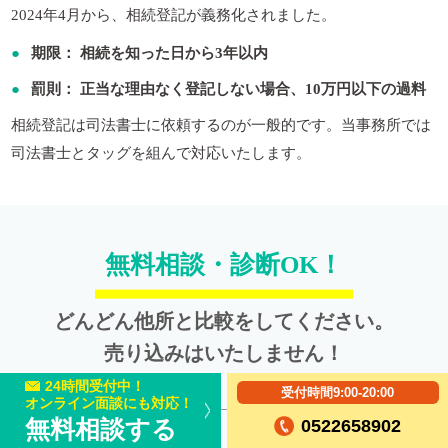
2024年4月から、相続登記が義務化されました。
期限：
相続を知った日から3年以内
罰則：
正当な理由なく登記しない場合、10万円以下の過料
相続登記は司法書士に依頼するのが一般的です。当事務所では
司法書士とタッグを組んで対応いたします。
無料相談・診断OK！
どんどん他所と比較をしてください。
売り込みはいたしません！
©
2018
名古屋の相続税対策専門家 笘原
拓人税理士事務所
24時間受付中！
受付時間9:00-20:00
オンライン面談にも対応！
無料相談する
0522658902