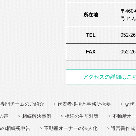
〒46
所在地
号 れ
TEL
052-26
FAX
052-26
アクセスの詳細はこ
税専門チームのご紹介
代表者挨拶と事務所概要
なぜ
の声
相続解決事例
相続
の生前対策
不動産オ
めの相続税申告
不動産オーナー
の法人化
遺言書作成