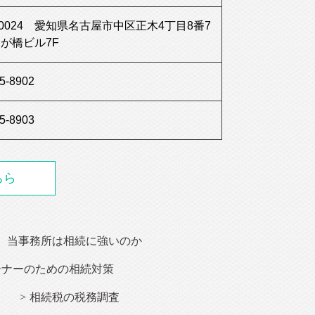
0-0024 愛知県名古屋市中区正木4丁目8番7
んが橋ビル7F
5-8902
5-8903
ちら
、当事務所は
相続
に強いのか
ーナー
のための相続対策
相続税の税務調査