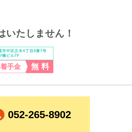
はいたしません！
屋市中区正木4丁目8番7号
が橋ビル7F
無 料
・着手金
052-265-8902