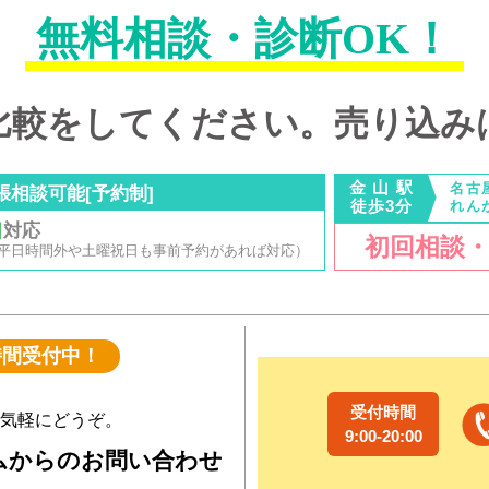
無料相談・診断OK！
比較をしてください。
売り込み
金 山 駅
名古
張相談可能[予約制]
徒歩3分
れん
日
対応
初回相談
00 (平日時間外や土曜祝日も事前予約があれば対応）
時間受付中！
受付時間
気軽にどうぞ。
9:00-20:00
ムからのお問い合わせ