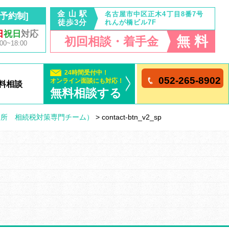
金 山 駅
名古屋市中区正木4丁目8番7号
予約制]
徒歩3分
れんが橋ビル7F
日
祝日
対応
無 料
初回相談・着手金
~18:00
24時間受付中！
052-265-8902
オンライン面談にも対応！
料相談
無料相談する
務所 相続税対策専門チーム）
>
contact-btn_v2_sp