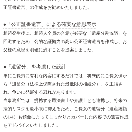
正証書遺言」の作成をお勧めいたしました。
●「公正証書遺言」による確実な意思表示
相続発生後に、相続人全員の合意が必要な「遺産分割協議」を
回避するため、公的な証拠力の高い公正証書遺言を作成し、お
父様の意思を明確に残すことを提案しました。
●「遺留分」を考慮した設計
単にご長男に有利な内容にするだけでは、将来的にご長女側か
ら「遺留分（法律上保障された最低限の相続分）」を主張さ
れ、争いに発展する恐れがあります。
当事務所では、提携する司法書士や弁護士とも連携し、将来の
法的リスクを最小限に抑えるため、ご長女の遺留分（遺産総額
の1/4）も預金によってしっかりとカバーした内容での遺言作成
をアドバイスいたしました。