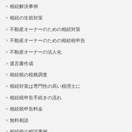
相続解決事例
相続
の生前対策
不動産オーナー
のための相続対策
不動産オーナー
のための相続税申告
不動産オーナー
の法人化
遺言書作成
相続税の税務調査
相続
対策は専門性の高い税理士に
相続
税申告手続きの流れ
相続
税申告料金
無料相談
相続税の相談事例