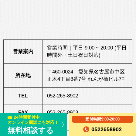
営業時間｜平日 9:00 ~ 20:00 (平日
営業案内
時間外・土日祝日対応)
〒460-0024 愛知県名古屋市中区
所在地
正木4丁目8番7号 れんが橋ビル7F
TEL
052-265-8902
©
2018
名古屋の相続税対策専門家 笘原
FAX
052-265-8903
拓人税理士事務所
24時間受付中！
受付時間9:00-20:00
オンライン面談にも対応！
無料相談する
0522658902