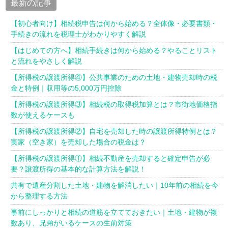
最新の記事
【初心者向け】相続税申告は何から始める？全体像・必要書類・
手続きの流れを税理士がわかりやすく解説
【はじめての方へ】相続手続きは何から始める？やることリスト
と流れをやさしく解説
【所得税の譲渡所得④】公共事業のための土地・建物売却時の税
金と特例｜収用等の5,000万円控除
【所得税の譲渡所得③】相続税の取得税加算とは？市街地価格指
数が使えるケースも
【所得税の譲渡所得②】自宅を売却した時の譲渡所得特例とは？
実家（空き家）を売却した場合の税金は？
【所得税の譲渡所得①】相続不動産を売却すると確定申告が必
要？譲渡所得の基本的な計算方法を解説！
共有で遺産分割した土地・建物を解消したい｜10年前の相続を今
から整理する方法
事前にしっかりと相続の道筋を立てておきたい｜土地・建物が複
数あり、兄弟がいるケースの生前対策